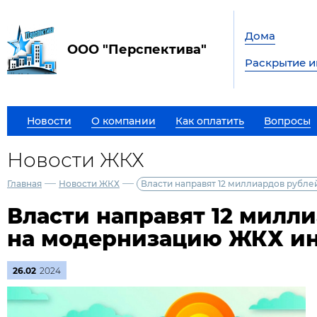
Дома
ООО "Перспектива"
Раскрытие 
Новости
О компании
Как оплатить
Вопросы
Новости ЖКХ
—
—
Главная
Новости ЖКХ
Власти направят 12 миллиардов рубл
Власти направят 12 милл
на модернизацию ЖКХ и
26.02
2024